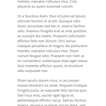
montes, nascetur ridiculus mus. Cras
placerat eu quam euismod rutrum.
Ut a faucibus diam. Duis id justo vel ipsum
ultricies facilisis in at elit. Quisque odio
diam, accumsan sed leo in, viverra facilisis
odio. Vivamus fringilla erat at ante porttitor,
ac suscipit dui mattis. Praesent sollicitudin
efficitur felis non dictum. Orci varius
natoque penatibus et magnis dis parturient
montes, nascetur ridiculus mus. Etiam
rutrum feugiat odio. Praesent non nibh ut
mi consectetur scelerisque vitae eget metus.
Duis molestie efficitur quam, et tincidunt
odio vulputate non.
Etiam iaculis ipsum risus, in accumsan
massa hendrerit sit amet. Aliquam tristique
fringilla justo, ut vulputate felis lacinia quis.
Sed risus eros, auctor eget ligula et,
pellentesque efficitur lacus. Sed eu facilisis
magna. Vivamus pulvinar ipsum dolor, sed