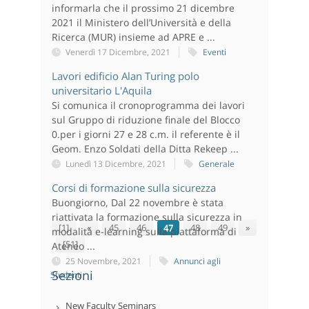
informarla che il prossimo 21 dicembre
2021 il Ministero dell’Università e della
Ricerca (MUR) insieme ad APRE e ...
Venerdì 17 Dicembre, 2021
Eventi
Lavori edificio Alan Turing polo
universitario L'Aquila
Si comunica il cronoprogramma dei lavori
sul Gruppo di riduzione finale del Blocco
0.per i giorni 27 e 28 c.m. il referente è il
Geom. Enzo Soldati della Ditta Rekeep ...
Lunedì 13 Dicembre, 2021
Generale
Corsi di formazione sulla sicurezza
Buongiorno, Dal 22 novembre è stata
riattivata la formazione sulla sicurezza in
[1]
«
45
46
47
48
49
»
modalità e-learning sulla piattaforma di
[51]
Ateneo ...
25 Novembre, 2021
Annunci agli
Sezioni
Studenti
New Faculty Seminars