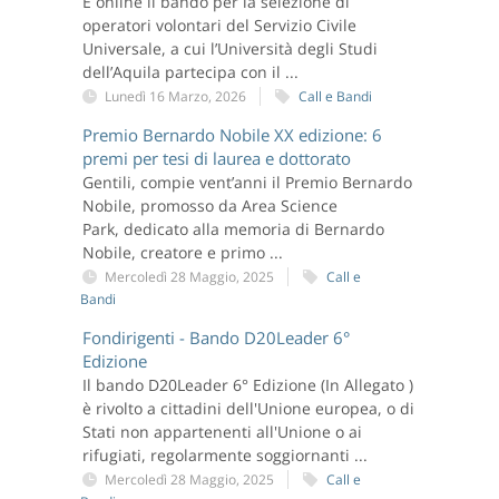
È online il bando per la selezione di
operatori volontari del Servizio Civile
Universale, a cui l’Università degli Studi
dell’Aquila partecipa con il ...
Lunedì 16 Marzo, 2026
Call e Bandi
Premio Bernardo Nobile XX edizione: 6
premi per tesi di laurea e dottorato
Gentili, compie vent’anni il Premio Bernardo
Nobile, promosso da Area Science
Park, dedicato alla memoria di Bernardo
Nobile, creatore e primo ...
Mercoledì 28 Maggio, 2025
Call e
Bandi
Fondirigenti - Bando D20Leader 6°
Edizione
Il bando D20Leader 6° Edizione (In Allegato )
è rivolto a cittadini dell'Unione europea, o di
Stati non appartenenti all'Unione o ai
rifugiati, regolarmente soggiornanti ...
Mercoledì 28 Maggio, 2025
Call e