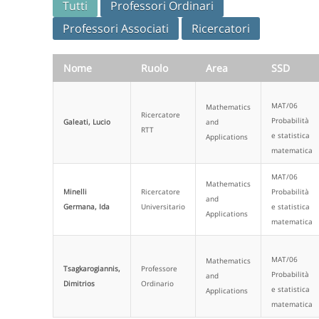
Tutti
Professori Ordinari
Professori Associati
Ricercatori
Nome
Ruolo
Area
SSD
MAT/06
Mathematics
Ricercatore
Probabilità
Galeati, Lucio
and
RTT
e statistica
Applications
matematica
MAT/06
Mathematics
Minelli
Ricercatore
Probabilità
and
Germana, Ida
Universitario
e statistica
Applications
matematica
MAT/06
Mathematics
Tsagkarogiannis,
Professore
Probabilità
and
Dimitrios
Ordinario
e statistica
Applications
matematica