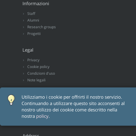
Informazioni
Staff
Alumni
Research groups
Progetti
Legal
Privacy
Cookie policy
Condizioni d'uso
Note legali
Utilizziamo i cookie per offrirti il ​​nostro servizio.
Risorse
Continuando a utilizzare questo sito acconsenti al
nostro utilizzo dei cookie come descritto nella
Modules and Forms
nostra
policy
.
Internal
Address