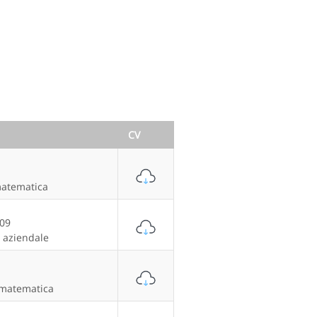
CV
matematica
/09
 aziendale
 matematica