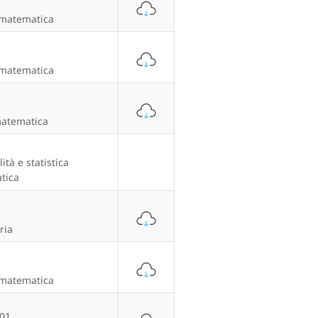
 matematica
 matematica
matematica
ità e statistica
tica
ria
 matematica
/01