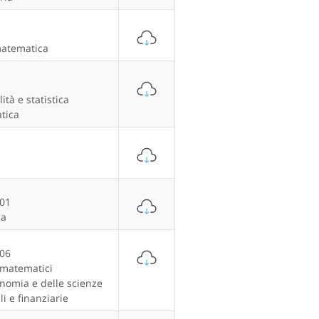
matematica
ità e statistica
tica
/01
ca
/06
matematici
onomia e delle scienze
li e finanziarie