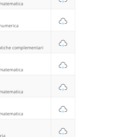
 matematica
 numerica
tiche complementari
 matematica
 matematica
 matematica
ria