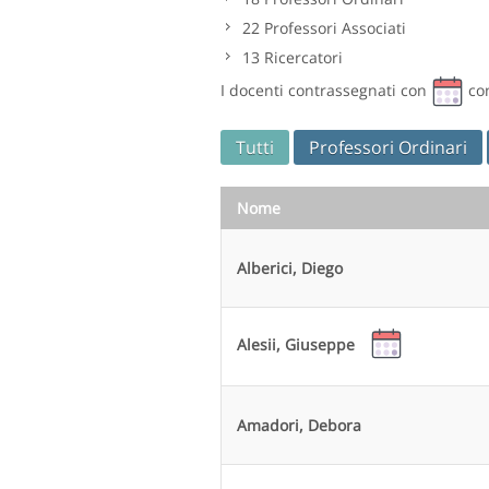
22
Professori Associati
13
Ricercatori
I docenti contrassegnati con
con
Tutti
Professori Ordinari
Nome
Alberici, Diego
Alesii, Giuseppe
Amadori, Debora