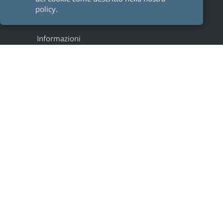
policy
.
Informazioni
Staff
Alumni
Research groups
Progetti
Legal
Privacy
Cookie policy
Condizioni d'uso
Note legali
Risorse
Modules and Forms