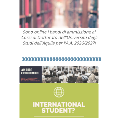
Si avvisano
le lezioni d
Sono online i bandi di ammissione ai
Magistrali
Corsi di Dottorato dell'Università degli
23 febbraio
Studi dell'Aquila per l'A.A. 2026/2027!
Gli orari d
sono consul
DISIM
http
cliccando s
Approfondisci
prossimi g
essere sogg
si invitano
consultare
lezioni.
lunedì 
orari de