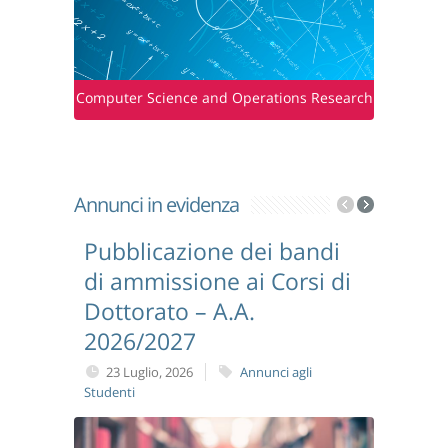
Computer Science and Operations Research
Annunci in evidenza
Pubblicazione dei bandi
Pubbli
di ammissione ai Corsi di
lezion
Dottorato – A.A.
dell’a
2026/2027
Mercol
agli Studen
23 Luglio, 2026
Annunci agli
Studenti